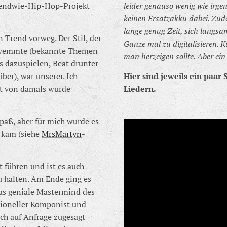
gendwie-Hip-Hop-Projekt
leider genauso wenig wie irge
keinen Ersatzakku dabei. Zud
lange genug Zeit, sich langsa
Trend vorweg. Der Stil, der
Ganze mal zu digitalisieren. Ku
schwemmte (bekannte Themen
man herzeigen sollte. Aber ein 
 dazuspielen, Beat drunter
er), war unserer. Ich
Hier sind jeweils ein paar
tt von damals wurde
Liedern.
paß, aber für mich wurde es
h kam (siehe
MrsMartyn
-
 führen und ist es auch
u halten. Am Ende ging es
das geniale Mastermind des
sioneller Komponist und
ich auf Anfrage zugesagt