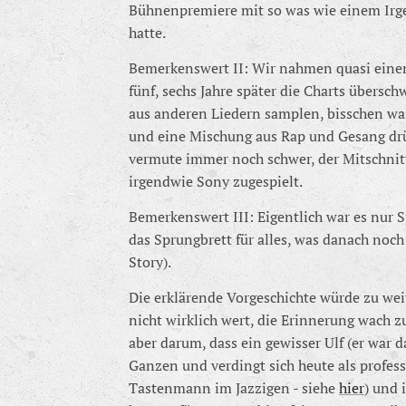
Bühnenpremiere mit so was wie einem Ir
hatte.
Bemerkenswert II: Wir nahmen quasi einen 
fünf, sechs Jahre später die Charts über
aus anderen Liedern samplen, bisschen was
und eine Mischung aus Rap und Gesang drüb
vermute immer noch schwer, der Mitschni
irgendwie Sony zugespielt.
Bemerkenswert III: Eigentlich war es nur S
das Sprungbrett für alles, was danach noc
Story).
Die erklärende Vorgeschichte würde zu weit
nicht wirklich wert, die Erinnerung wach z
aber darum, dass ein gewisser Ulf (er war 
Ganzen und verdingt sich heute als profes
Tastenmann im Jazzigen - siehe
hier
) und 