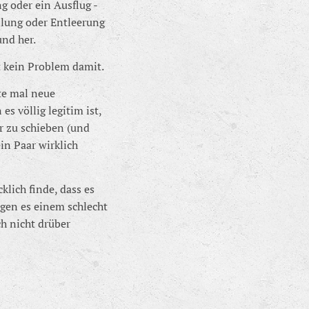
g oder ein Ausflug -
llung oder Entleerung
und her.
t kein Problem damit.
te mal neue
s völlig legitim ist,
r zu schieben (und
in Paar wirklich
klich finde, dass es
egen es einem schlecht
ch nicht drüber