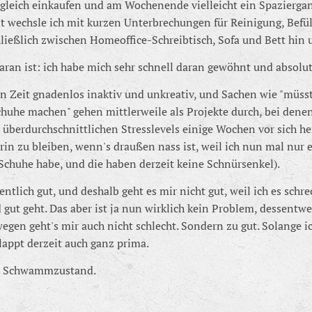
 gleich einkaufen und am Wochenende vielleicht ein Spaziergan
it wechsle ich mit kurzen Unterbrechungen für Reinigung, Befü
ließlich zwischen Homeoffice-Schreibtisch, Sofa und Bett hin 
ran ist: ich habe mich sehr schnell daran gewöhnt und absolu
ien Zeit gnadenlos inaktiv und unkreativ, und Sachen wie "müss
huhe machen" gehen mittlerweile als Projekte durch, bei denen e
 überdurchschnittlichen Stresslevels einige Wochen vor sich he
drin zu bleiben, wenn's draußen nass ist, weil ich nun mal nur e
 Schuhe habe, und die haben derzeit keine Schnürsenkel).
entlich gut, und deshalb geht es mir nicht gut, weil ich es schrec
gut geht. Das aber ist ja nun wirklich kein Problem, dessentw
egen geht's mir auch nicht schlecht. Sondern zu gut. Solange i
lappt derzeit auch ganz prima.
ter Schwammzustand.