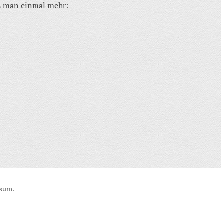
iß man einmal mehr:
ssum.