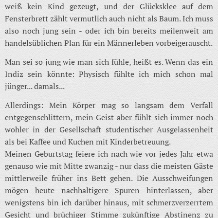
weiß kein Kind gezeugt, und der Glücksklee auf dem
Fensterbrett zählt vermutlich auch nicht als Baum. Ich muss
also noch jung sein - oder ich bin bereits meilenweit am
handelsüblichen Plan für ein Männerleben vorbeigerauscht.
Man sei so jung wie man sich fühle, heißt es. Wenn das ein
Indiz sein könnte: Physisch fühlte ich mich schon mal
jünger... damals...
Allerdings: Mein Körper mag so langsam dem Verfall
entgegenschlittern, mein Geist aber fühlt sich immer noch
wohler in der Gesellschaft studentischer Ausgelassenheit
als bei Kaffee und Kuchen mit Kinderbetreuung.
Meinen Geburtstag feiere ich nach wie vor jedes Jahr etwa
genauso wie mit Mitte zwanzig - nur dass die meisten Gäste
mittlerweile früher ins Bett gehen. Die Ausschweifungen
mögen heute nachhaltigere Spuren hinterlassen, aber
wenigstens bin ich darüber hinaus, mit schmerzverzerrtem
Gesicht und brüchiger Stimme zukünftige Abstinenz zu